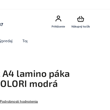
87
Prihlásenie
Nákupný košík
ýpredaj
Top produkty
Doplnky
Dekorácie MA
 A4 lamino páka
COLORI modrá
Podrobnosti hodnotenia