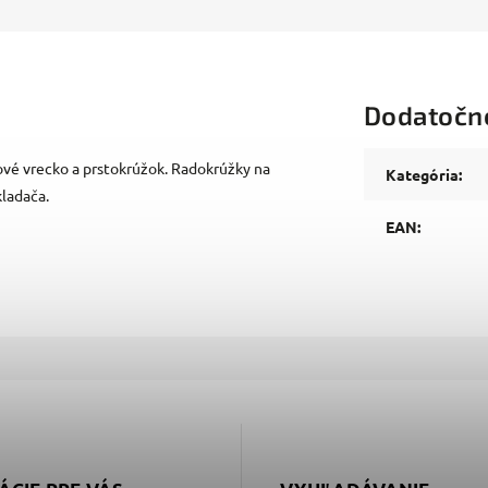
Dodatočn
ové vrecko a prstokrúžok. Radokrúžky na
Kategória
:
ladača.
EAN
: