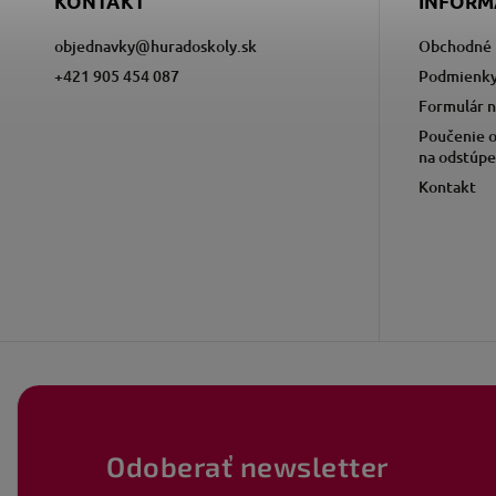
KONTAKT
INFORM
objednavky
@
huradoskoly.sk
Obchodné 
+421 905 454 087
Podmienky
Formulár n
Poučenie o
na odstúpe
Kontakt
Odoberať newsletter