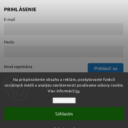
PRIHLÁSENIE
E-mail
Heslo
Nová registrácia
Prihlásiť sa
Zabudnuté heslo
Na prispôsobenie obsahu a reklám, poskytovanie funkcií
sociálnych médií a analýzu návštevnosti používame súbory cookie.
Viac informácií
tu
.
Copyright 2026
Hurá do školy
. Všetky práva vyhradené.
Nastavenie
Upraviť nastavenie cookies
Súhlasím
Vytvořil
Shoptet
| Design
Shoptak.cz
Vytvoril Shoptet