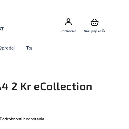
87
Prihlásenie
Nákupný košík
ýpredaj
Top produkty
Doplnky
Dekorácie MA
4 2 Kr eCollection
Podrobnosti hodnotenia