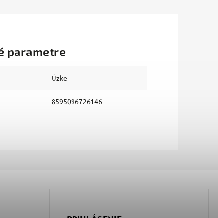
é parametre
Úzke
8595096726146