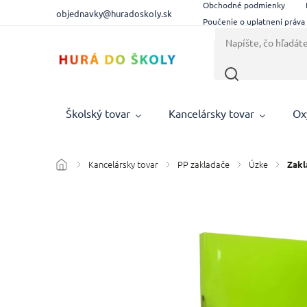
Obchodné podmienky
objednavky@huradoskoly.sk
Poučenie o uplatnení práva
Školský tovar
Kancelársky tovar
Ox
Kancelársky tovar
PP zakladače
Úzke
/
/
/
/
Zakl