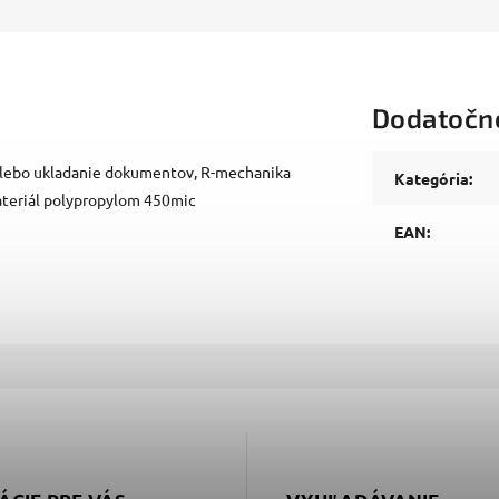
Dodatočn
 alebo ukladanie dokumentov, R-mechanika
Kategória
:
materiál polypropylom 450mic
EAN
: