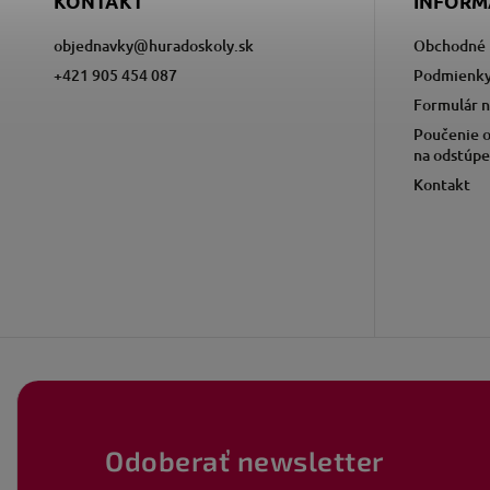
KONTAKT
INFORM
objednavky
@
huradoskoly.sk
Obchodné 
+421 905 454 087
Podmienky
Formulár n
Poučenie o
na odstúpe
Kontakt
Odoberať newsletter