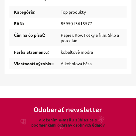
Kategória
:
Top produkty
EAN
:
8595013615577
Čím na čo písať
:
Papier, Kov, Fotky a film, Sklo a
porcelán
Farba atramentu
:
kobaltově modrá
Vlastnosti výrobku
:
Alkoholová báza
Odoberať newsletter
Vložením e-mailu súhlasíte s
podmienkami ochrany osobných údajov