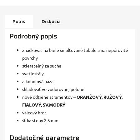
Popis
Diskusia
Podrobný popis
značkovač na biele smaltované tabule a na nepórovité
povrchy
stierateľný za sucha
svetlostály
alkoholová báza
skladovať vo vodorovnej polohe
nové odtiene atramentov –
ORANŽOVÝ, RUŽOVÝ,
FIALOVÝ, SV.MODRÝ
valcový hrot
šírka stopy 2,5 mm
Dodatočné parametre