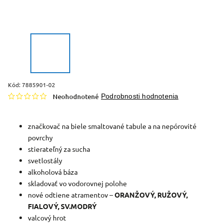
Kód:
7885901-02
Neohodnotené
Podrobnosti hodnotenia
značkovač na biele smaltované tabule a na nepórovité
povrchy
stierateľný za sucha
svetlostály
alkoholová báza
skladovať vo vodorovnej polohe
nové odtiene atramentov –
ORANŽOVÝ, RUŽOVÝ,
FIALOVÝ, SV.MODRÝ
valcový hrot