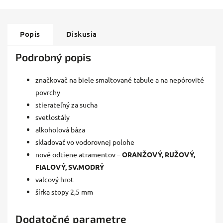
Popis
Diskusia
Podrobný popis
značkovač na biele smaltované tabule a na nepórovité
povrchy
stierateľný za sucha
svetlostály
alkoholová báza
skladovať vo vodorovnej polohe
nové odtiene atramentov –
ORANŽOVÝ, RUŽOVÝ,
FIALOVÝ, SV.MODRÝ
valcový hrot
šírka stopy 2,5 mm
Dodatočné parametre