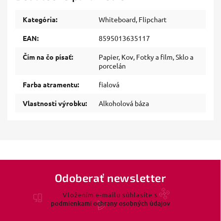
Kategória
:
Whiteboard, Flipchart
EAN
:
8595013635117
Čím na čo písať
:
Papier, Kov, Fotky a film, Sklo a
porcelán
Farba atramentu
:
fialová
Vlastnosti výrobku
:
Alkoholová báza
Odoberať newsletter
Vložením e-mailu súhlasíte s
podmienkami ochrany osobných údajov