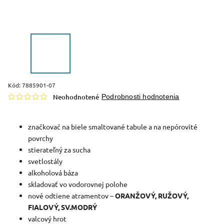
Kód:
7885901-07
Neohodnotené
Podrobnosti hodnotenia
značkovač na biele smaltované tabule a na nepórovité
povrchy
stierateľný za sucha
svetlostály
alkoholová báza
skladovať vo vodorovnej polohe
nové odtiene atramentov –
ORANŽOVÝ, RUŽOVÝ,
FIALOVÝ, SV.MODRÝ
valcový hrot