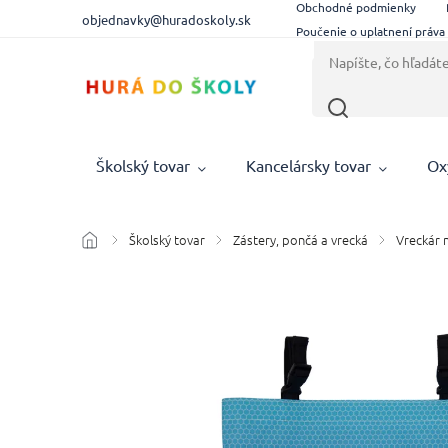
Obchodné podmienky
objednavky@huradoskoly.sk
Poučenie o uplatnení práva
Školský tovar
Kancelársky tovar
Ox
Školský tovar
Zástery, pončá a vrecká
Vreckár n
/
/
/