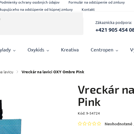
Podmienky ochrany osobných údajov
Formulár na odstúpenie od zmluvy
 kupujúceho na odstúpenie od kúpnej zmluvy
Kontakt
Zákaznícka podpora:
+421 905 454 0
ylady
Oxykids
Kreativa
Centropen
V
a lavicu
/
Vreckár na lavici OXY Ombre Pink
Vreckár na
Pink
Kód:
9-54724
Neohodnotené