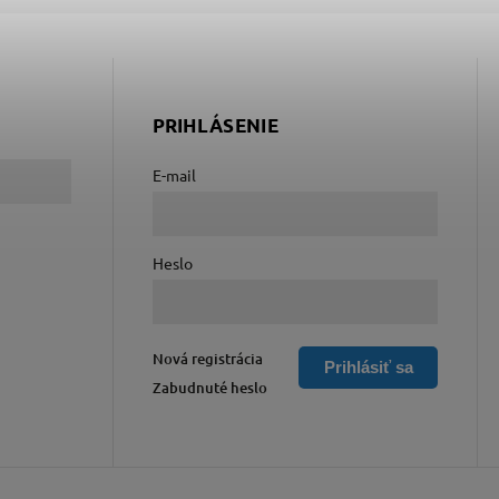
PRIHLÁSENIE
E-mail
Heslo
Nová registrácia
Prihlásiť sa
Zabudnuté heslo