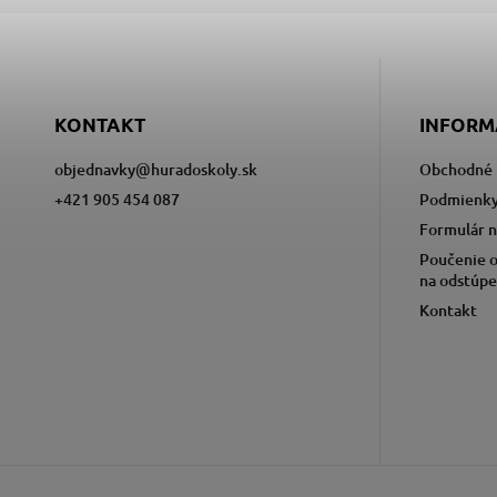
KONTAKT
INFORM
objednavky
@
huradoskoly.sk
Obchodné 
+421 905 454 087
Podmienky
Formulár n
Poučenie o
na odstúpe
Kontakt