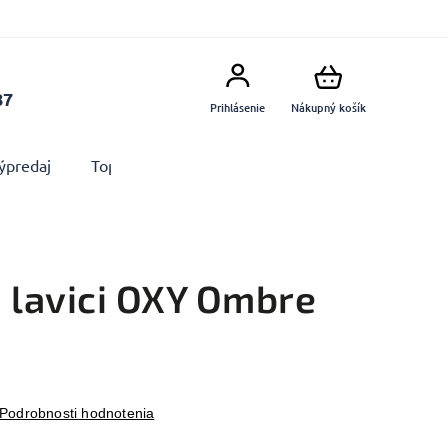
87
Prihlásenie
Nákupný košík
ýpredaj
Top produkty
Doplnky
Dekorácie MA
 lavici OXY Ombre
Podrobnosti hodnotenia