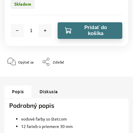
Skladom
Pridať do
košíka
Opýtať sa
Zdieľať
Popis
Diskusia
Podrobný popis
vodové farby so štetcom
12 farieb o priemere 30 mm