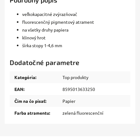
veľkokapacitné zvýrazňovač
fluorescenčný pigmentový atrament
na všetky druhy papiera
klinový hrot
šírka stopy 1-4,6 mm
Dodatočné parametre
Kategória
:
Top produkty
EAN
:
8595013633250
Čím na čo písať
:
Papier
Farba atramentu
:
zelená fluorescenční