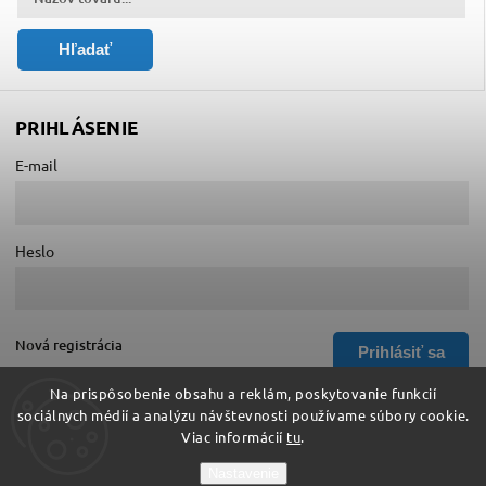
Hľadať
PRIHLÁSENIE
E-mail
Heslo
Nová registrácia
Prihlásiť sa
Zabudnuté heslo
Na prispôsobenie obsahu a reklám, poskytovanie funkcií
sociálnych médií a analýzu návštevnosti používame súbory cookie.
Viac informácií
tu
.
Copyright 2026
Hurá do školy
. Všetky práva vyhradené.
Nastavenie