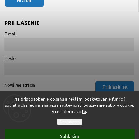
Hľadať
PRIHLÁSENIE
E-mail
Heslo
Nová registrácia
Prihlásiť sa
Zabudnuté heslo
Na prispôsobenie obsahu a reklám, poskytovanie funkcií
sociálnych médií a analýzu návštevnosti používame súbory cookie.
Viac informácií
tu
.
Copyright 2026
Hurá do školy
. Všetky práva vyhradené.
Nastavenie
Upraviť nastavenie cookies
Súhlasím