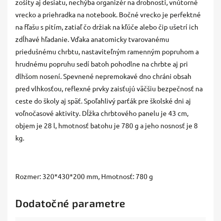
zošity aj desiatu, nechýba organizér na drobnosti, vnútorné
vrecko a priehradka na notebook. Bočné vrecko je perfektné
na fľašu s pitím, zatiaľ čo držiak na kľúče alebo čip ušetrí ich
zdĺhavé hľadanie. Vďaka anatomicky tvarovanému
priedušnému chrbtu, nastaviteľným ramenným popruhom a
hrudnému popruhu sedí batoh pohodlne na chrbte aj pri
dlhšom nosení. Spevnené nepremokavé dno chráni obsah
pred vlhkosťou, reflexné prvky zaisťujú väčšiu bezpečnosť na
ceste do školy aj späť. Spoľahlivý parťák pre školské dni aj
voľnočasové aktivity. Dĺžka chrbtového panelu je 43 cm,
objem je 28 l, hmotnosť batohu je 780 g a jeho nosnosť je 8
kg.
Rozmer: 320*430*200 mm, Hmotnosť: 780 g
Dodatočné parametre