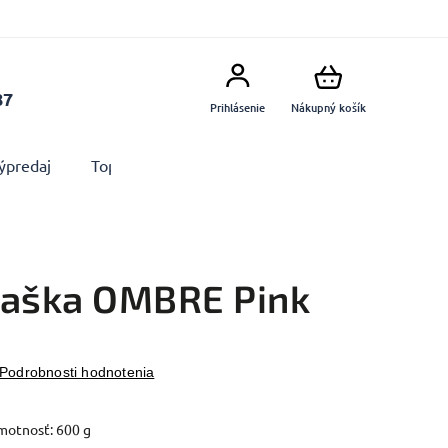
87
Prihlásenie
Nákupný košík
ýpredaj
Top produkty
Doplnky
Dekorácie MA
taška OMBRE Pink
Podrobnosti hodnotenia
otnosť: 600 g