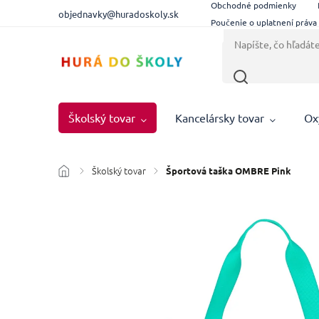
Obchodné podmienky
objednavky@huradoskoly.sk
Poučenie o uplatnení práva
Školský tovar
Kancelársky tovar
Ox
Školský tovar
/
/
Športová taška OMBRE Pink