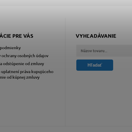
ÁCIE PRE VÁS
VYHĽADÁVANIE
podmienky
 ochrany osobných údajov
a odstúpenie od zmluvy
Hľadať
 uplatnení práva kupujúceho
nie od kúpnej zmluvy