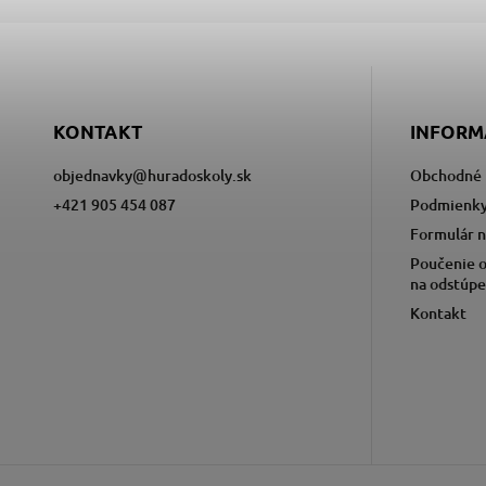
KONTAKT
INFORM
objednavky
@
huradoskoly.sk
Obchodné 
+421 905 454 087
Podmienky
Formulár n
Poučenie o
na odstúpe
Kontakt