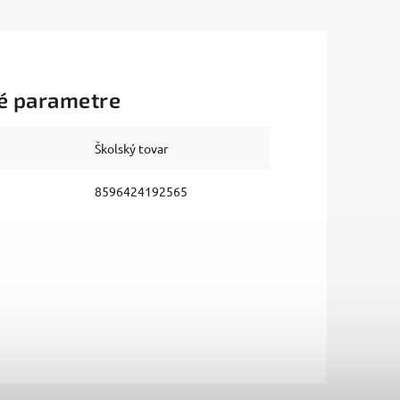
é parametre
Školský tovar
8596424192565