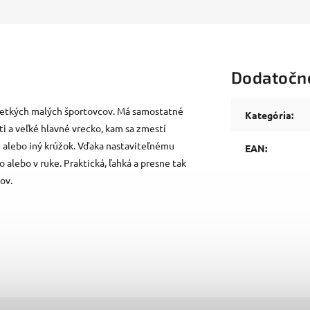
Dodatočn
šetkých malých športovcov. Má samostatné
Kategória
:
i a veľké hlavné vrecko, kam sa zmestí
u alebo iný krúžok. Vďaka nastaviteľnému
EAN
:
alebo v ruke. Praktická, ľahká a presne tak
ov.