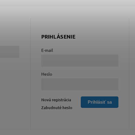
PRIHLÁSENIE
E-mail
Heslo
Nová registrácia
Prihlásiť sa
Zabudnuté heslo