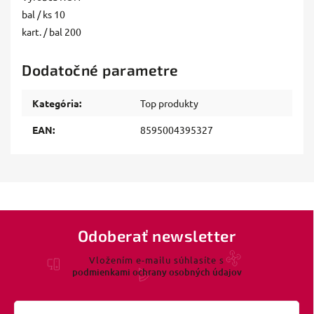
bal / ks 10
kart. / bal 200
Dodatočné parametre
Kategória
:
Top produkty
EAN
:
8595004395327
Odoberať newsletter
Vložením e-mailu súhlasíte s
podmienkami ochrany osobných údajov