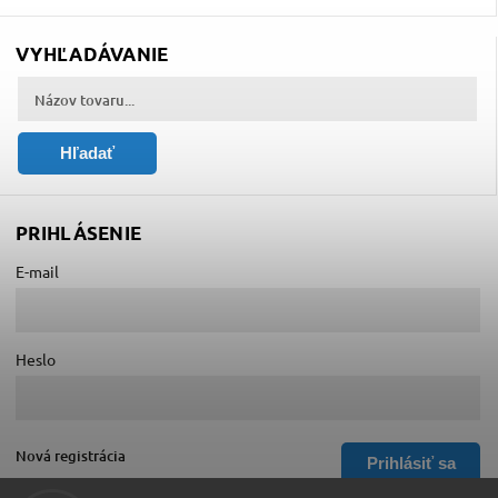
VYHĽADÁVANIE
Hľadať
PRIHLÁSENIE
E-mail
Heslo
Nová registrácia
Prihlásiť sa
Zabudnuté heslo