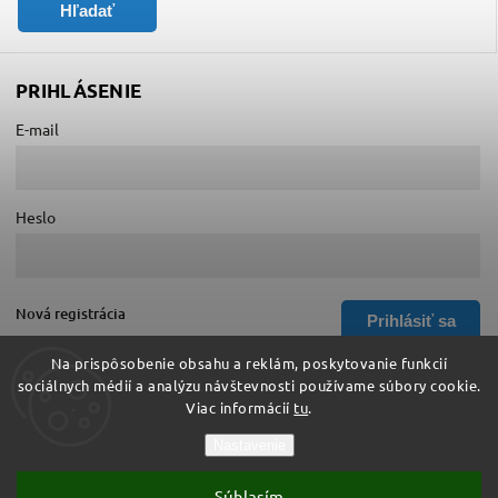
Hľadať
PRIHLÁSENIE
E-mail
Heslo
Nová registrácia
Prihlásiť sa
Zabudnuté heslo
Na prispôsobenie obsahu a reklám, poskytovanie funkcií
sociálnych médií a analýzu návštevnosti používame súbory cookie.
Viac informácií
tu
.
Copyright 2026
Hurá do školy
. Všetky práva vyhradené.
Nastavenie
Upraviť nastavenie cookies
Súhlasím