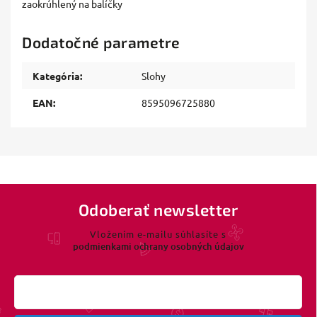
zaokrúhlený na balíčky
Dodatočné parametre
Kategória
:
Slohy
EAN
:
8595096725880
Odoberať newsletter
Vložením e-mailu súhlasíte s
podmienkami ochrany osobných údajov