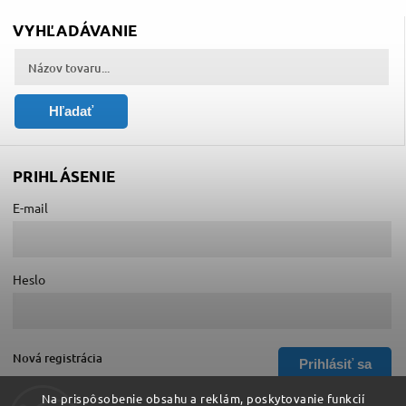
VYHĽADÁVANIE
Hľadať
PRIHLÁSENIE
E-mail
Heslo
Nová registrácia
Prihlásiť sa
Zabudnuté heslo
Na prispôsobenie obsahu a reklám, poskytovanie funkcií