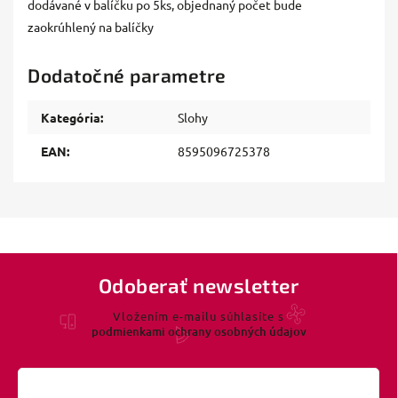
dodávané v balíčku po 5ks, objednaný počet bude
zaokrúhlený na balíčky
Dodatočné parametre
Kategória
:
Slohy
EAN
:
8595096725378
Odoberať newsletter
Vložením e-mailu súhlasíte s
podmienkami ochrany osobných údajov