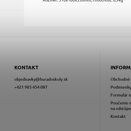
KONTAKT
INFORM
objednavky
@
huradoskoly.sk
Obchodné 
+421 905 454 087
Podmienky
Formulár n
Poučenie o
na odstúpe
Kontakt