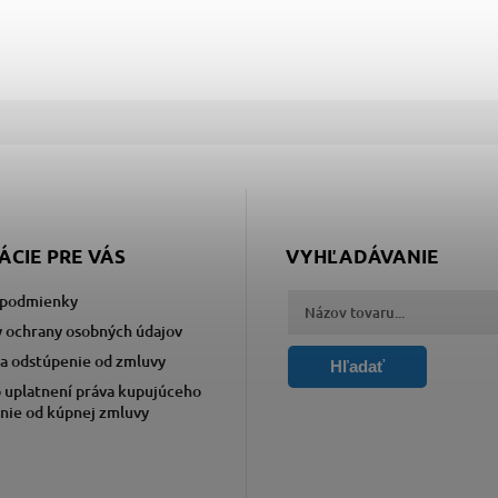
ÁCIE PRE VÁS
VYHĽADÁVANIE
podmienky
 ochrany osobných údajov
a odstúpenie od zmluvy
Hľadať
 uplatnení práva kupujúceho
nie od kúpnej zmluvy