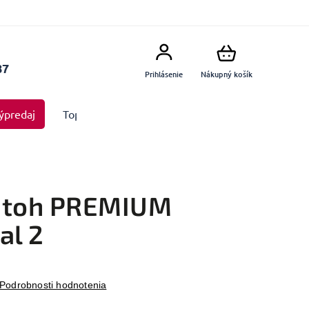
87
Prihlásenie
Nákupný košík
ýpredaj
Top produkty
Doplnky
Dekorácie MA
atoh PREMIUM
al 2
Podrobnosti hodnotenia