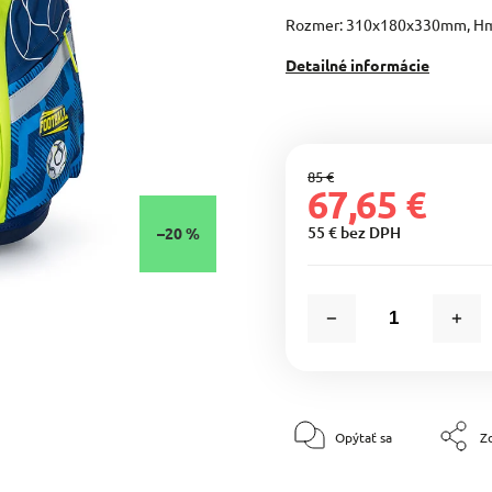
Rozmer: 310x180x330mm, Hm
Detailné informácie
85 €
67,65 €
55 € bez DPH
–20 %
Opýtať sa
Zd