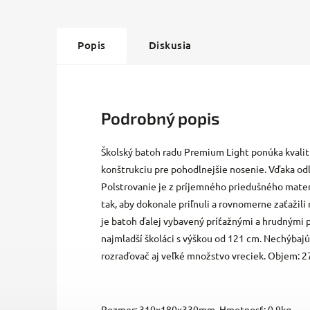
Popis
Diskusia
Podrobný popis
Školský batoh radu Premium Light ponúka kvalitu
konštrukciu pre pohodlnejšie nosenie. Vďaka od
Polstrovanie je z príjemného priedušného mate
tak, aby dokonale priľnuli a rovnomerne zaťažil
je batoh ďalej vybavený príťažnými a hrudnými
najmladší školáci s výškou od 121 cm. Nechýbajú
rozraďovač aj veľké množstvo vreciek. Objem: 27
Rozmer: 310x180x330mm, Hmotnosť: 0,9kg