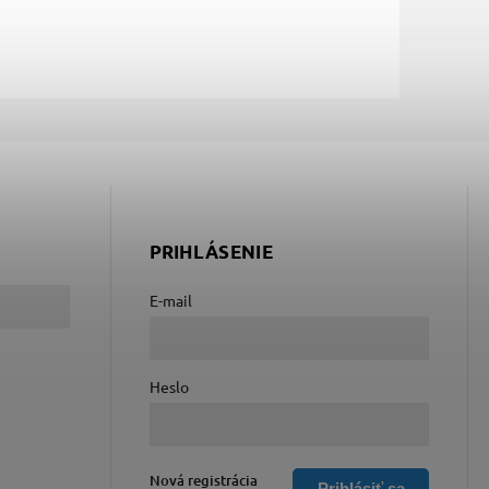
PRIHLÁSENIE
E-mail
Heslo
Nová registrácia
Prihlásiť sa