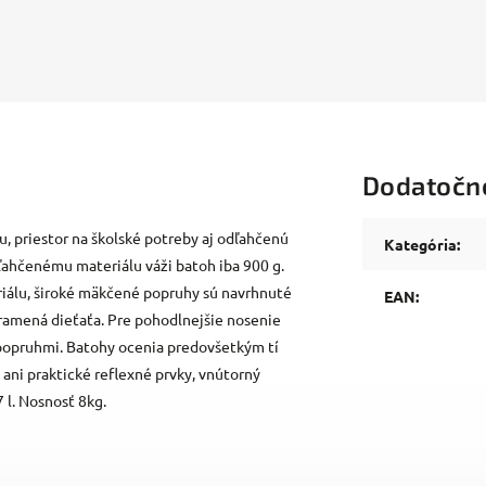
Dodatočn
, priestor na školské potreby aj odľahčenú
Kategória
:
ľahčenému materiálu váži batoh iba 900 g.
riálu, široké mäkčené popruhy sú navrhnuté
EAN
:
i ramená dieťaťa. Pre pohodlnejšie nosenie
 popruhmi. Batohy ocenia predovšetkým tí
 ani praktické reflexné prvky, vnútorný
 l. Nosnosť 8kg.