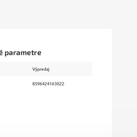
é parametre
Výpredaj
8596424163022