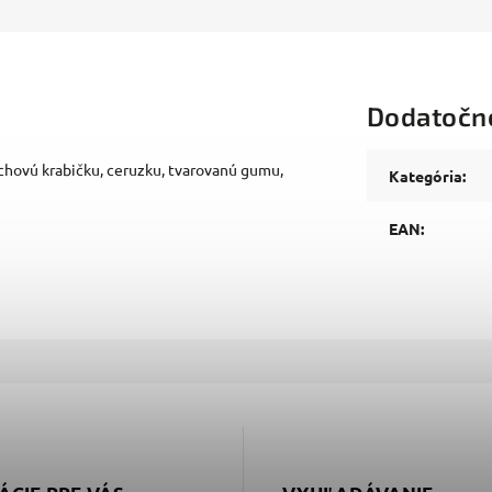
Dodatočn
chovú krabičku, ceruzku, tvarovanú gumu,
Kategória
:
EAN
: