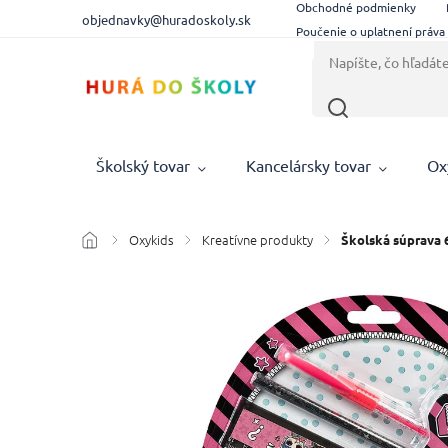
Obchodné podmienky
objednavky@huradoskoly.sk
Poučenie o uplatnení práva
Školský tovar
Kancelársky tovar
Ox
Oxykids
Kreatívne produkty
/
/
/
Školská súprava 