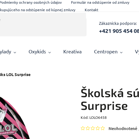
Podmienky ochrany osobných údajov
Formulár na odstúpenie od zmluvy
 kupujúceho na odstúpenie od kúpnej zmluvy
Kontakt
Zákaznícka podpora:
+421 905 454 0
ylady
Oxykids
Kreativa
Centropen
V
6ks LOL Surprise
Školská s
Surprise
Kód:
LOLO6458
Neohodnotené