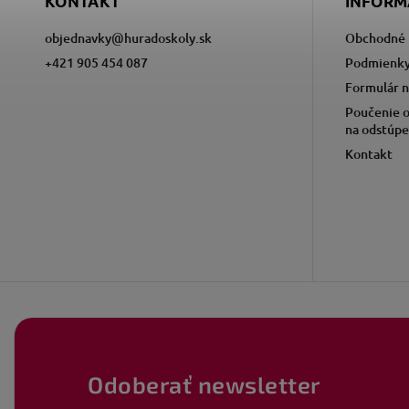
KONTAKT
INFORM
objednavky
@
huradoskoly.sk
Obchodné 
+421 905 454 087
Podmienky
Formulár n
Poučenie o
na odstúpe
Kontakt
Odoberať newsletter