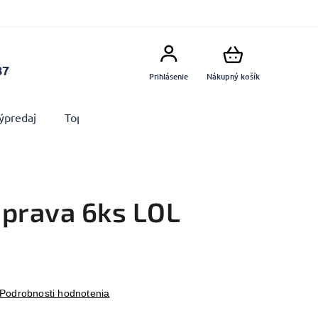
87
Prihlásenie
Nákupný košík
ýpredaj
Top produkty
Doplnky
Dekorácie MA
úprava 6ks LOL
Podrobnosti hodnotenia