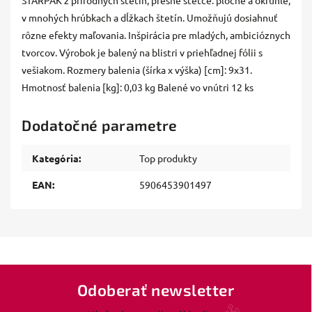
STARPAK z prírodných štetín, presné štetce: ploché a okrúhle,
v mnohých hrúbkach a dĺžkach štetín. Umožňujú dosiahnuť
rôzne efekty maľovania. Inšpirácia pre mladých, ambicióznych
tvorcov. Výrobok je balený na blistri v priehľadnej fólii s
vešiakom. Rozmery balenia (šírka x výška) [cm]: 9x31.
Hmotnosť balenia [kg]: 0,03 kg Balené vo vnútri 12 ks
Dodatočné parametre
Kategória
:
Top produkty
EAN
:
5906453901497
Odoberať newsletter