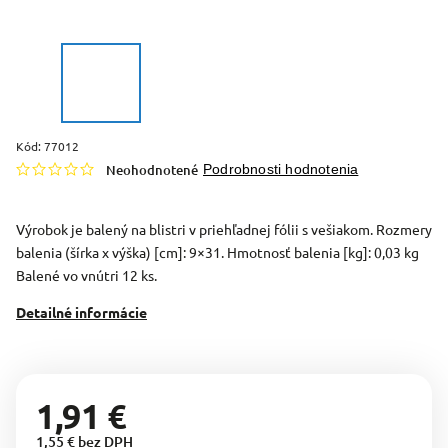
Kód:
77012
Neohodnotené
Podrobnosti hodnotenia
Výrobok je balený na blistri v priehľadnej fólii s vešiakom. Rozmery
balenia (šírka x výška) [cm]: 9×31. Hmotnosť balenia [kg]: 0,03 kg
Balené vo vnútri 12 ks.
Detailné informácie
1,91 €
1,55 € bez DPH