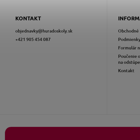
KONTAKT
INFORM
objednavky
@
huradoskoly.sk
Obchodné 
+421 905 454 087
Podmienky
Formulár n
Poučenie o
na odstúpe
Kontakt