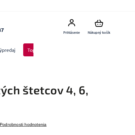
87
Prihlásenie
Nákupný košík
ýpredaj
Top produkty
Doplnky
Dekorácie MA
ých štetcov 4, 6,
Podrobnosti hodnotenia