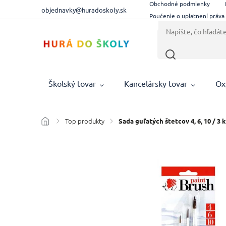
Obchodné podmienky
objednavky@huradoskoly.sk
Poučenie o uplatnení práva
Školský tovar
Kancelársky tovar
Ox
Top produkty
/
/
Sada guľatých štetcov 4, 6, 10 / 3 