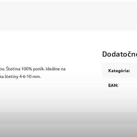
Dodatočn
ou. Štetina 100% poník. Ideálne na
Kategória
:
ka štetiny 4-6-10 mm.
EAN
: