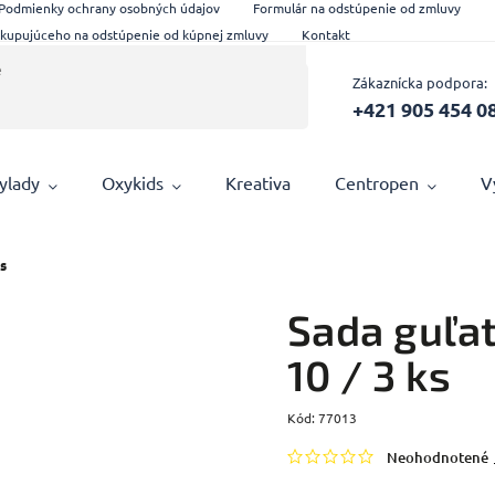
Podmienky ochrany osobných údajov
Formulár na odstúpenie od zmluvy
 kupujúceho na odstúpenie od kúpnej zmluvy
Kontakt
Zákaznícka podpora:
+421 905 454 0
ylady
Oxykids
Kreativa
Centropen
V
ks
Sada guľat
10 / 3 ks
Kód:
77013
Neohodnotené