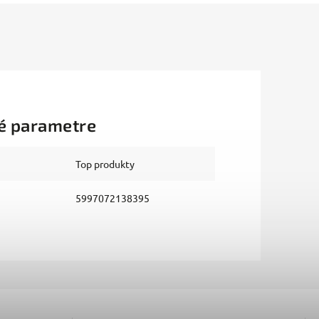
é parametre
Top produkty
5997072138395