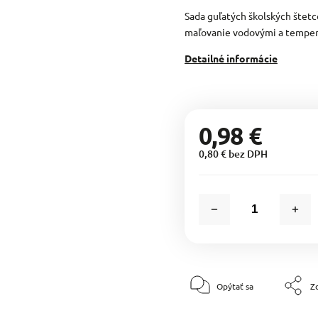
Sada guľatých školských štetc
maľovanie vodovými a tempero
Detailné informácie
0,98 €
0,80 € bez DPH
Opýtať sa
Zd