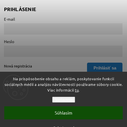
PRIHLÁSENIE
E-mail
Heslo
Nová registrácia
Prihlásiť sa
Zabudnuté heslo
Na prispôsobenie obsahu a reklám, poskytovanie funkcií
sociálnych médií a analýzu návštevnosti používame súbory cookie.
Viac informácií
tu
.
Copyright 2026
Hurá do školy
. Všetky práva vyhradené.
Nastavenie
Upraviť nastavenie cookies
Súhlasím
Vytvořil
Shoptet
| Design
Shoptak.cz
Vytvoril Shoptet