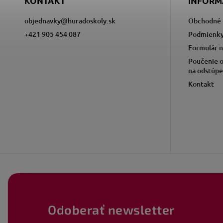
KONTAKT
INFORM
objednavky
@
huradoskoly.sk
Obchodné 
+421 905 454 087
Podmienky
Formulár n
Poučenie o
na odstúpe
Kontakt
Odoberať newsletter