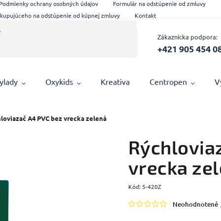
Podmienky ochrany osobných údajov
Formulár na odstúpenie od zmluvy
 kupujúceho na odstúpenie od kúpnej zmluvy
Kontakt
Zákaznícka podpora:
+421 905 454 0
ylady
Oxykids
Kreativa
Centropen
V
loviazač A4 PVC bez vrecka zelená
Rýchlovia
vrecka ze
Kód:
5-420Z
Neohodnotené