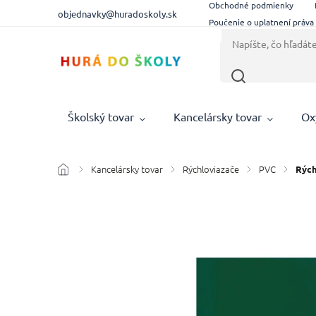
Obchodné podmienky
objednavky@huradoskoly.sk
Poučenie o uplatnení práva
Školský tovar
Kancelársky tovar
Ox
Kancelársky tovar
Rýchloviazače
PVC
/
/
/
/
Rých