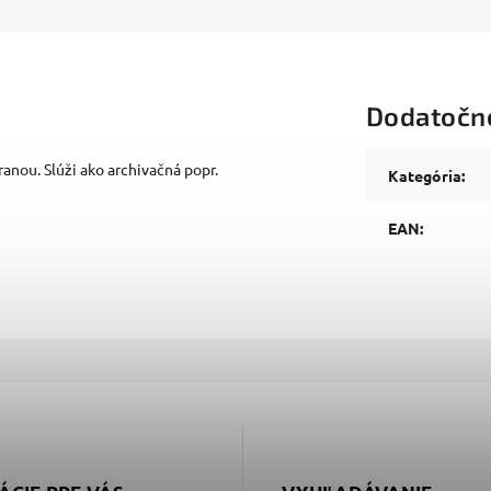
Dodatočn
anou. Slúži ako archivačná popr.
Kategória
:
EAN
: