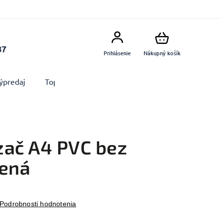
87
Prihlásenie
Nákupný košík
ýpredaj
Top produkty
Doplnky
Dekorácie MA
zač A4 PVC bez
lená
Podrobnosti hodnotenia