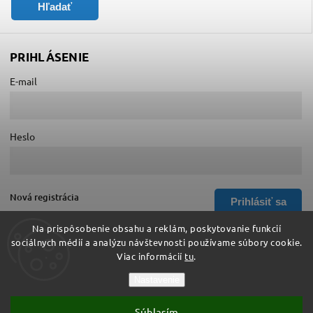
Hľadať
PRIHLÁSENIE
E-mail
Heslo
Nová registrácia
Prihlásiť sa
Zabudnuté heslo
Na prispôsobenie obsahu a reklám, poskytovanie funkcií
sociálnych médií a analýzu návštevnosti používame súbory cookie.
Viac informácií
tu
.
Copyright 2026
Hurá do školy
. Všetky práva vyhradené.
Nastavenie
Upraviť nastavenie cookies
Súhlasím