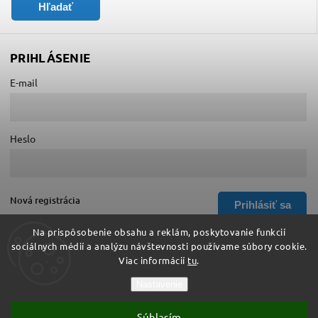
Hľadať
PRIHLÁSENIE
E-mail
Heslo
Nová registrácia
Prihlásiť sa
Zabudnuté heslo
Na prispôsobenie obsahu a reklám, poskytovanie funkcií
sociálnych médií a analýzu návštevnosti používame súbory cookie.
Viac informácií
tu
.
Copyright 2026
Hurá do školy
. Všetky práva vyhradené.
Nastavenie
Upraviť nastavenie cookies
Súhlasím