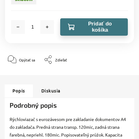
Pridať do
košíka
Opýtať sa
Zdieľať
Popis
Diskusia
Podrobný popis
Rýchloviazač s eurozávesom pre zakladanie dokumentov A4
do zakladača. Predná strana transp. 120mic, zadná strana
farebná, nepriehl. 180mic. Popisovateľný prúžok. Kapacita