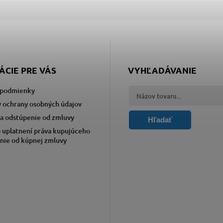
ÁCIE PRE VÁS
VYHĽADÁVANIE
podmienky
 ochrany osobných údajov
a odstúpenie od zmluvy
Hľadať
 uplatnení práva kupujúceho
nie od kúpnej zmluvy