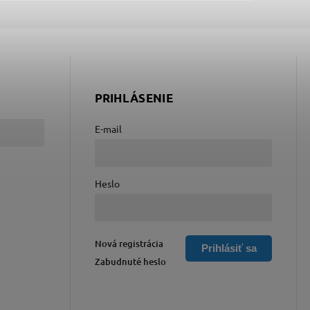
PRIHLÁSENIE
E-mail
Heslo
Nová registrácia
Prihlásiť sa
Zabudnuté heslo