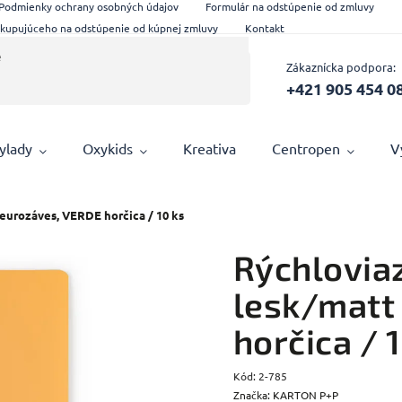
Podmienky ochrany osobných údajov
Formulár na odstúpenie od zmluvy
 kupujúceho na odstúpenie od kúpnej zmluvy
Kontakt
Zákaznícka podpora:
+421 905 454 0
ylady
Oxykids
Kreativa
Centropen
V
eurozáves, VERDE horčica / 10 ks
Rýchlovia
lesk/matt
horčica / 
Kód:
2-785
Značka:
KARTON P+P