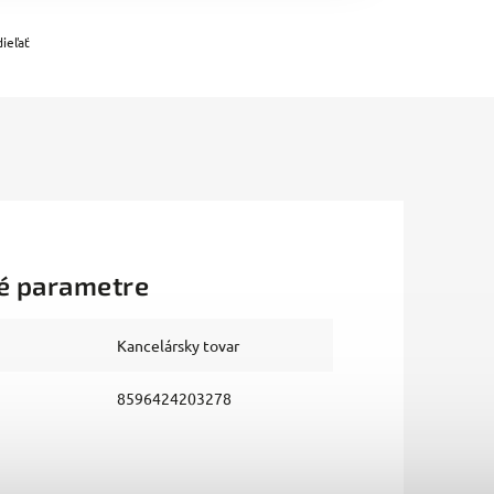
ieľať
é parametre
Kancelársky tovar
8596424203278