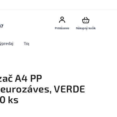
87
Prihlásenie
Nákupný košík
ýpredaj
Top produkty
Doplnky
Dekorácie MA
zač A4 PP
 eurozáves, VERDE
10 ks