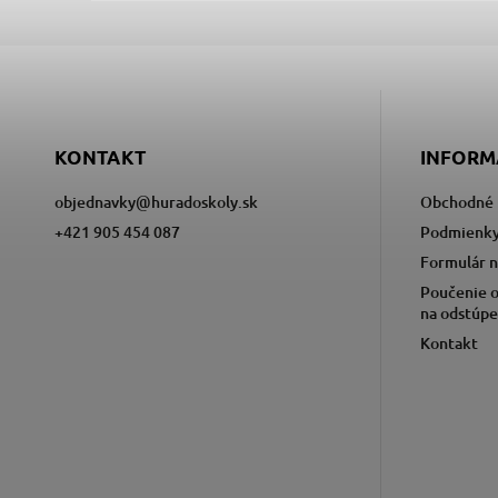
KONTAKT
INFORM
objednavky
@
huradoskoly.sk
Obchodné 
+421 905 454 087
Podmienky
Formulár n
Poučenie o
na odstúpe
Kontakt