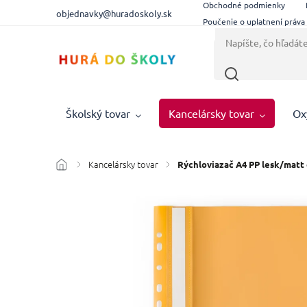
Obchodné podmienky
objednavky@huradoskoly.sk
Poučenie o uplatnení práva
Školský tovar
Kancelársky tovar
Ox
Kancelársky tovar
/
/
Rýchloviazač A4 PP lesk/matt 