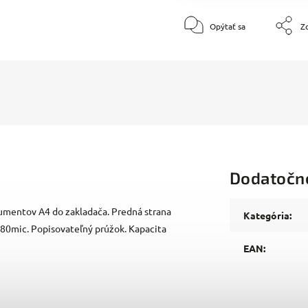
Opýtať sa
Zd
Dodatočn
umentov A4 do zakladača. Predná strana
Kategória
:
 180mic. Popisovateľný prúžok. Kapacita
EAN
: