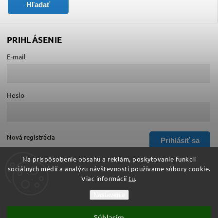
Hľadať
PRIHLÁSENIE
E-mail
Heslo
Nová registrácia
Prihlásiť sa
Zabudnuté heslo
Na prispôsobenie obsahu a reklám, poskytovanie funkcií
sociálnych médií a analýzu návštevnosti používame súbory cookie.
Viac informácií
tu
.
Copyright 2026
Hurá do školy
. Všetky práva vyhradené.
Nastavenie
Upraviť nastavenie cookies
Súhlasím