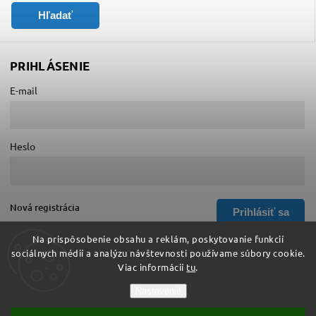
Hľadať
PRIHLÁSENIE
E-mail
Heslo
Nová registrácia
Prihlásiť sa
Zabudnuté heslo
Na prispôsobenie obsahu a reklám, poskytovanie funkcií
sociálnych médií a analýzu návštevnosti používame súbory cookie.
Viac informácií
tu
.
Copyright 2026
Hurá do školy
. Všetky práva vyhradené.
Nastavenie
Upraviť nastavenie cookies