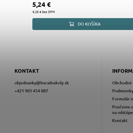
5,24 €
4,26 € bez DPH
DO KOŠÍKA
KONTAKT
INFORM
objednavky
@
huradoskoly.sk
Obchodné 
+421 905 454 087
Podmienky
Formulár n
Poučenie o
na odstúpe
Kontakt