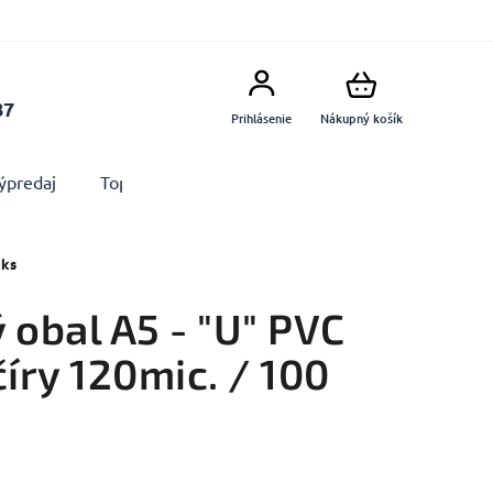
87
Prihlásenie
Nákupný košík
ýpredaj
Top produkty
Doplnky
Dekorácie MA
 ks
 obal A5 - "U" PVC
číry 120mic. / 100