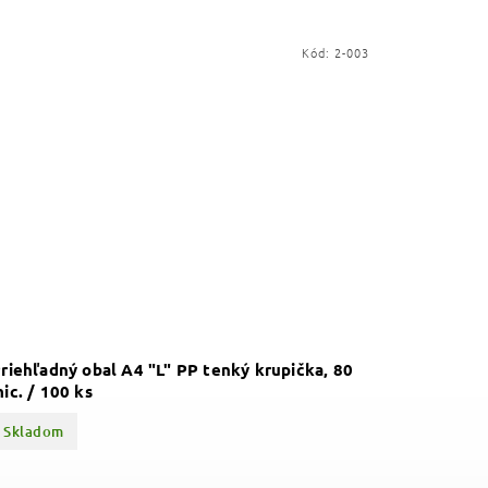
Kód:
2-003
riehľadný obal A4 "L" PP tenký krupička, 80
ic. / 100 ks
Skladom