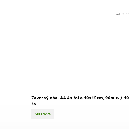
Kód:
2-013
Kód:
2-0
ty, 80mic
Závesný obal A4 4x foto 10x15cm, 90mic. / 10
ks
Skladom