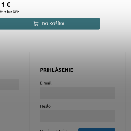
11 €
,94 € bez DPH
DO KOŠÍKA
PRIHLÁSENIE
E-mail
Heslo