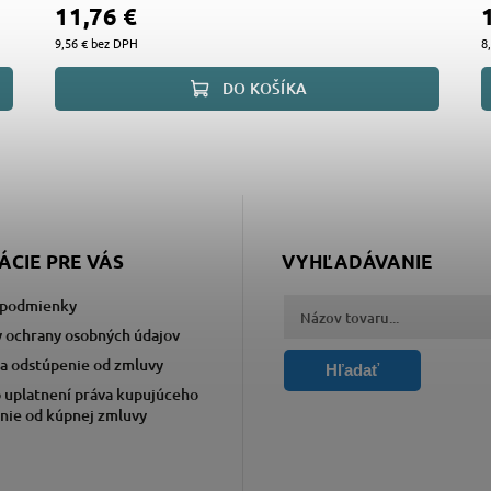
11,76 €
9,56 € bez DPH
8
DO KOŠÍKA
ÁCIE PRE VÁS
VYHĽADÁVANIE
podmienky
 ochrany osobných údajov
a odstúpenie od zmluvy
Hľadať
 uplatnení práva kupujúceho
nie od kúpnej zmluvy