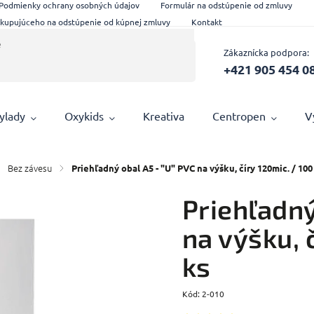
Podmienky ochrany osobných údajov
Formulár na odstúpenie od zmluvy
 kupujúceho na odstúpenie od kúpnej zmluvy
Kontakt
Zákaznícka podpora:
+421 905 454 0
ylady
Oxykids
Kreativa
Centropen
V
Bez závesu
/
Priehľadný obal A5 - "U" PVC na výšku, číry 120mic. / 100
Priehľadný
na výšku, 
ks
Kód:
2-010