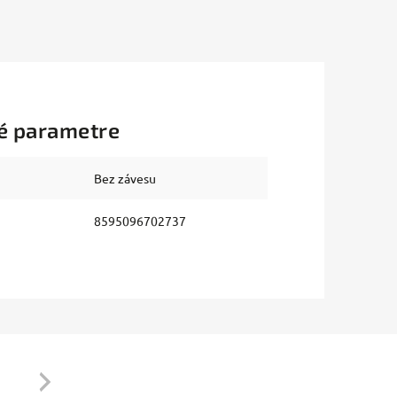
é parametre
Bez závesu
8595096702737
Next