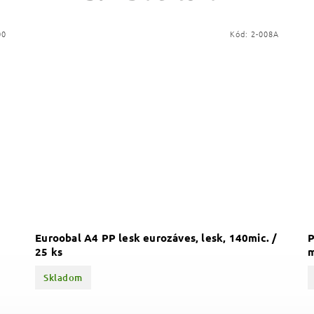
00
Kód:
2-008A
Euroobal A4 PP lesk eurozáves, lesk, 140mic. /
P
25 ks
m
Skladom