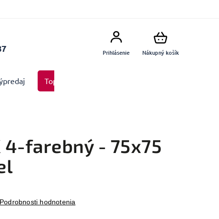
87
Prihlásenie
Nákupný košík
ýpredaj
Top produkty
Doplnky
Dekorácie MA
X 4-farebný - 75x75
el
Podrobnosti hodnotenia