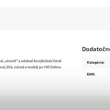
Dodatočn
é „otvoriť“ a odobrať ktorýkoľvek lístok
Kategória
:
ená, žltá, ružová a modrá) po 100 lístkov.
EAN
: