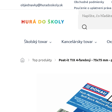
Obchodné podmienky
objednavky@huradoskoly.sk
Poučenie o uplatnení práva
Školský tovar
Kancelársky tovar
Ox
Top produkty
/
/
Post-it TIX 4-farebný - 75x75 mm - 