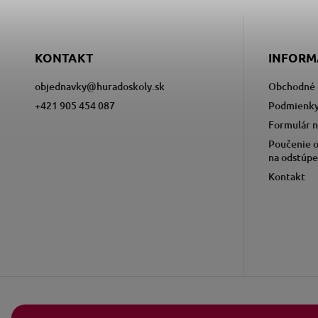
KONTAKT
INFORM
objednavky
@
huradoskoly.sk
Obchodné 
+421 905 454 087
Podmienky
Formulár n
Poučenie o
na odstúpe
Kontakt