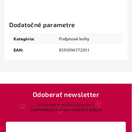
Dodatočné parametre
Kategória
:
Podpisové knihy
EAN
:
8595096772051
Odoberať newsletter
Vložením e-mailu súhlasíte s
podmienkami ochrany osobných údajov