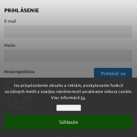
PRIHLÁSENIE
E-mail
Heslo
Nová registrácia
Prihlásiť sa
Zabudnuté heslo
Na prispôsobenie obsahu a reklám, poskytovanie funkcií
sociálnych médií a analýzu návštevnosti používame súbory cookie.
Viac informácií
tu
.
Copyright 2026
Hurá do školy
. Všetky práva vyhradené.
Nastavenie
Upraviť nastavenie cookies
Súhlasím
Vytvořil
Shoptet
| Design
Shoptak.cz
Vytvoril Shoptet