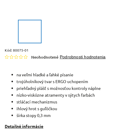
Kód:
80075-01
Neohodnotené
Podrobnosti hodnotenia
na veľmi hladké a ľahké písanie
trojúholníkový tvar s ERGO uchopením
priehľadný plášť s možnosťou kontroly náplne
nízko-viskózne atramenty v sýtych farbách
stláčací mechanizmus
ihlový hrot s guľôčkou
šírka stopy 0,3 mm
Detailné informácie