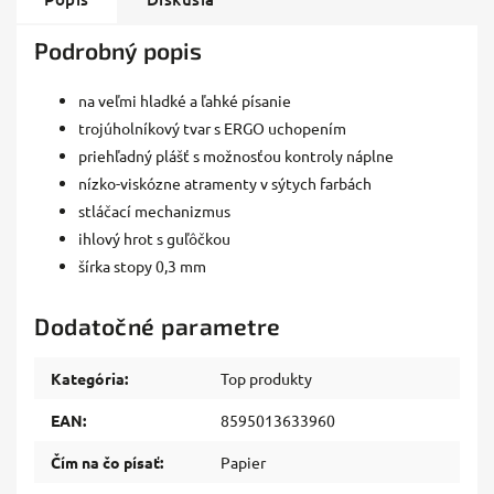
Podrobný popis
na veľmi hladké a ľahké písanie
trojúholníkový tvar s ERGO uchopením
priehľadný plášť s možnosťou kontroly náplne
nízko-viskózne atramenty v sýtych farbách
stláčací mechanizmus
ihlový hrot s guľôčkou
šírka stopy 0,3 mm
Dodatočné parametre
Kategória
:
Top produkty
EAN
:
8595013633960
Čím na čo písať
:
Papier