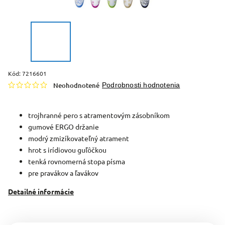
Kód:
7216601
Neohodnotené
Podrobnosti hodnotenia
trojhranné pero s atramentovým zásobníkom
gumové ERGO držanie
modrý zmizíkovateľný atrament
hrot s irídiovou guľôčkou
tenká rovnomerná stopa písma
pre pravákov a ľavákov
Detailné informácie