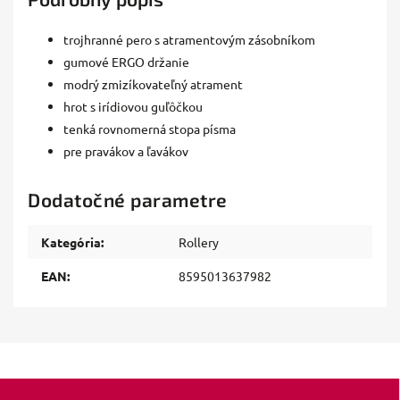
trojhranné pero s atramentovým zásobníkom
gumové ERGO držanie
modrý zmizíkovateľný atrament
hrot s irídiovou guľôčkou
tenká rovnomerná stopa písma
pre pravákov a ľavákov
Dodatočné parametre
Kategória
:
Rollery
EAN
:
8595013637982