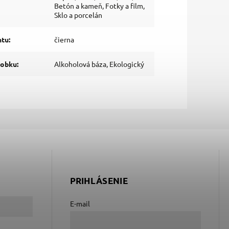
Betón a kameň, Fotky a film,
Sklo a porcelán
ntu
:
čierna
robku
:
Alkoholová báza, Ekologický
PRIHLÁSENIE
E-mail