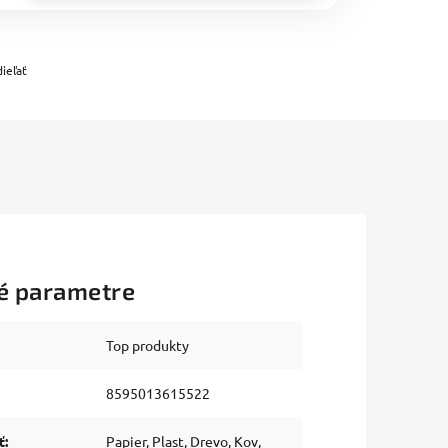
ieľať
é parametre
Top produkty
8595013615522
ť
:
Papier, Plast, Drevo, Kov,