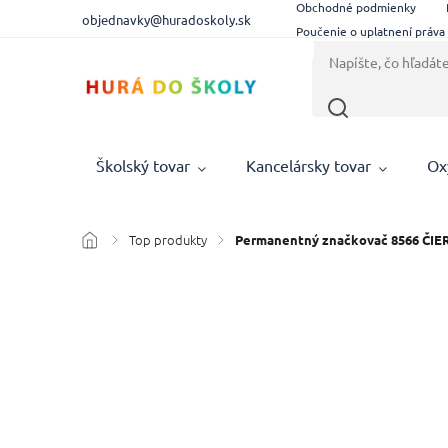
Obchodné podmienky
objednavky@huradoskoly.sk
Poučenie o uplatnení práva
Školský tovar
Kancelársky tovar
Ox
Top produkty
/
/
Permanentný značkovač 8566 ČI