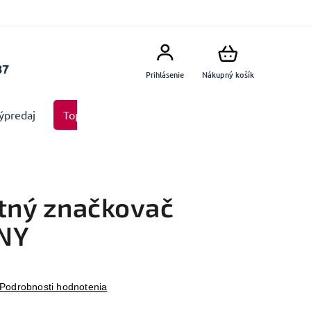
87
Prihlásenie
Nákupný košík
ýpredaj
Top produkty
Doplnky
Dekorácie MA
ný značkovač
NY
Podrobnosti hodnotenia