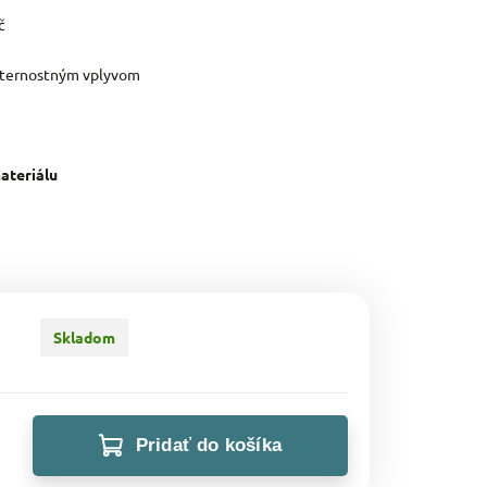
č
veternostným vplyvom
ateriálu
Skladom
Pridať do košíka