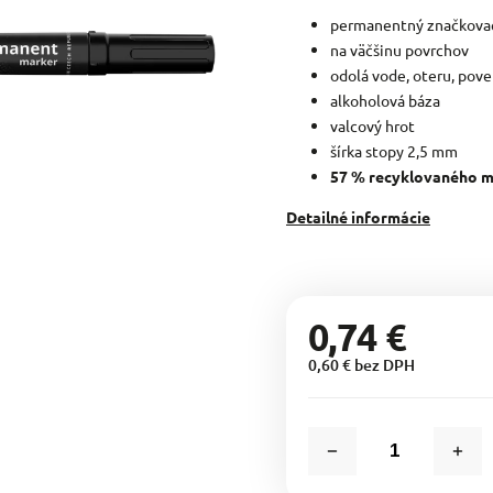
permanentný značkova
na väčšinu povrchov
odolá vode, oteru, po
alkoholová báza
valcový hrot
šírka stopy 2,5 mm
57 % recyklovaného m
Detailné informácie
0,74 €
0,60 € bez DPH