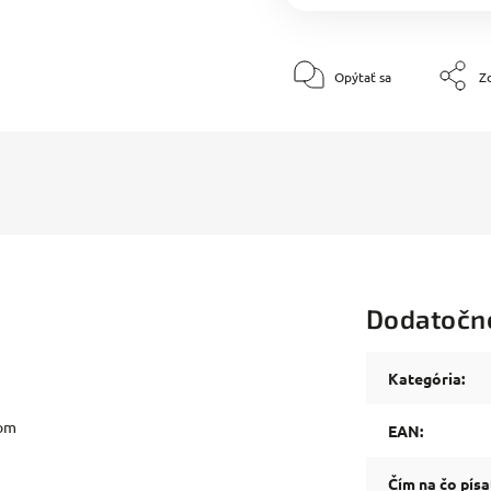
Opýtať sa
Zd
Dodatočn
Kategória
:
vom
EAN
:
Čím na čo písa