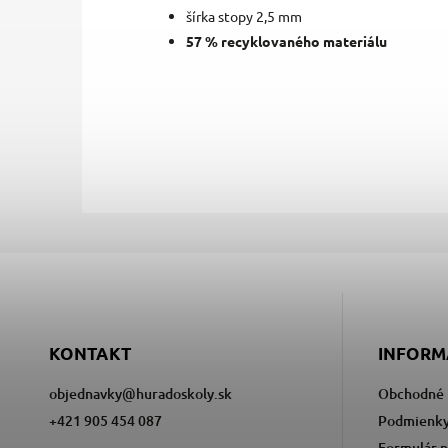
šírka stopy 2,5 mm
57 % recyklovaného materiálu
KONTAKT
INFORM
objednavky
@
huradoskoly.sk
Obchodné 
+421 905 454 087
Podmienky
Formulár n