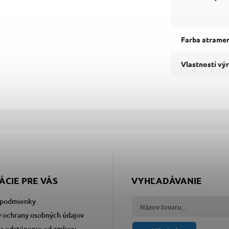
Farba atrame
Vlastnosti vý
ÁCIE PRE VÁS
VYHĽADÁVANIE
podmienky
 ochrany osobných údajov
a odstúpenie od zmluvy