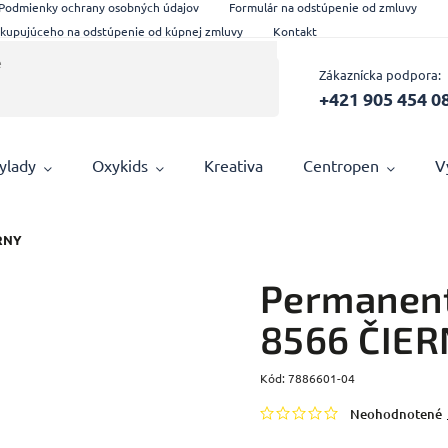
Podmienky ochrany osobných údajov
Formulár na odstúpenie od zmluvy
 kupujúceho na odstúpenie od kúpnej zmluvy
Kontakt
Zákaznícka podpora:
+421 905 454 0
ylady
Oxykids
Kreativa
Centropen
V
ERNY
Permanent
8566 ČIER
Kód:
7886601-04
Neohodnotené