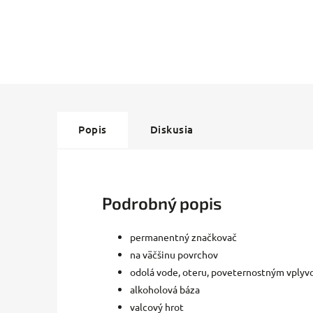
Popis
Diskusia
Podrobný popis
permanentný značkovač
na väčšinu povrchov
odolá vode, oteru, poveternostným vply
alkoholová báza
valcový hrot