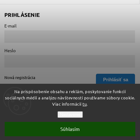
PRIHLÁSENIE
E-mail
Heslo
Nová registrácia
Prihlásiť sa
Zabudnuté heslo
Na prispôsobenie obsahu a reklám, poskytovanie funkcií
sociálnych médií a analýzu návštevnosti používame súbory cookie.
Viac informácií
tu
.
Copyright 2026
Hurá do školy
. Všetky práva vyhradené.
Nastavenie
Upraviť nastavenie cookies
Súhlasím
Vytvořil
Shoptet
| Design
Shoptak.cz