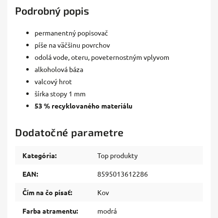
Podrobný popis
permanentný popisovač
píše na väčšinu povrchov
odolá vode, oteru, poveternostným vplyvom
alkoholová báza
valcový hrot
šírka stopy 1 mm
53 % recyklovaného materiálu
Dodatočné parametre
Kategória
:
Top produkty
EAN
:
8595013612286
Čím na čo písať
:
Kov
Farba atramentu
:
modrá