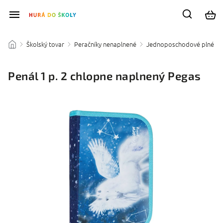
Školský tovar
Peračníky nenaplnené
Jednoposchodové plné
/
/
/
/
Penál 1 p. 2 chlopne naplnený Pegas