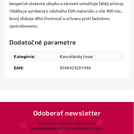
bezpečné uloženie obsahu a zároveň umožňuje ľahký prístup.
Obálka je vyrobená z odolného EVA materiálu o sile 400 mic,
ktorý sľubuje dlhú životnosť a ochranu proti bežnému
opotrebovaniu.
Dodatočné parametre
Kategória
:
Kancelársky tovar
EAN
:
8596424201946
Odoberať newsletter
Vložením e-mailu súhlasíte s
podmienkami ochrany osobných údajov