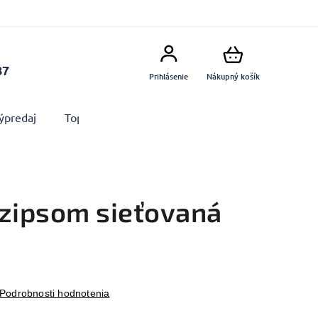
87
Prihlásenie
Nákupný košík
ýpredaj
Top produkty
Doplnky
Dekorácie MA
 zipsom sieťovaná
Podrobnosti hodnotenia