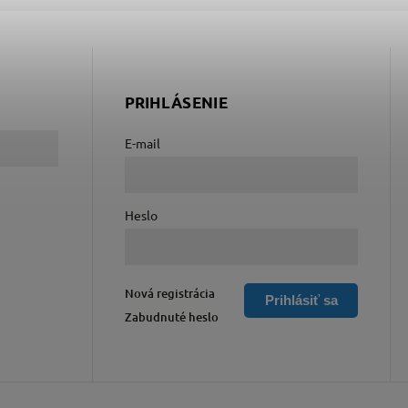
PRIHLÁSENIE
E-mail
Heslo
Nová registrácia
Prihlásiť sa
Zabudnuté heslo