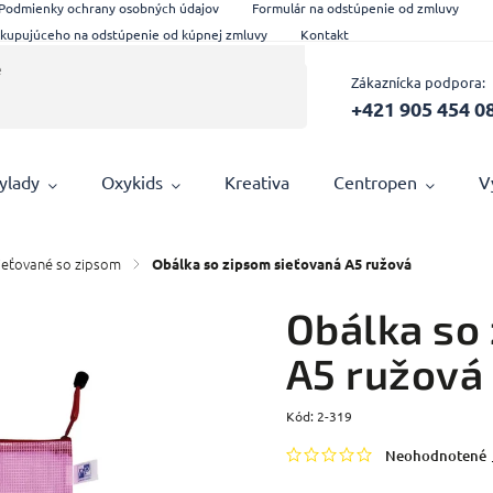
Podmienky ochrany osobných údajov
Formulár na odstúpenie od zmluvy
 kupujúceho na odstúpenie od kúpnej zmluvy
Kontakt
Zákaznícka podpora:
+421 905 454 0
ylady
Oxykids
Kreativa
Centropen
V
ieťované so zipsom
/
Obálka so zipsom sieťovaná A5 ružová
Obálka so
A5 ružová
Kód:
2-319
Neohodnotené