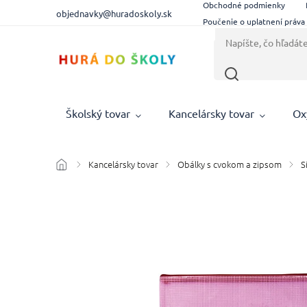
Obchodné podmienky
objednavky@huradoskoly.sk
Poučenie o uplatnení práva
Školský tovar
Kancelársky tovar
Ox
Kancelársky tovar
Obálky s cvokom a zipsom
S
/
/
/