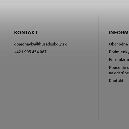
KONTAKT
INFORM
objednavky
@
huradoskoly.sk
Obchodné 
+421 905 454 087
Podmienky
Formulár n
Poučenie o
na odstúpe
Kontakt