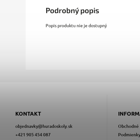
Podrobný popis
Popis produktu nie je dostupný
KONTAKT
INFORM
objednavky
@
huradoskoly.sk
Obchodné 
+421 905 454 087
Podmienky