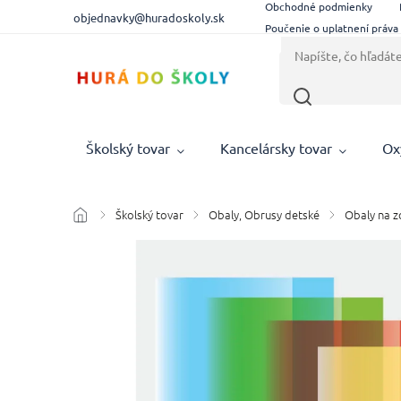
Obchodné podmienky
objednavky@huradoskoly.sk
Poučenie o uplatnení práva
Školský tovar
Kancelársky tovar
Ox
Školský tovar
Obaly, Obrusy detské
Obaly na zo
/
/
/