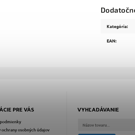
Dodatočn
Kategória
:
EAN
:
ÁCIE PRE VÁS
VYHĽADÁVANIE
podmienky
 ochrany osobných údajov