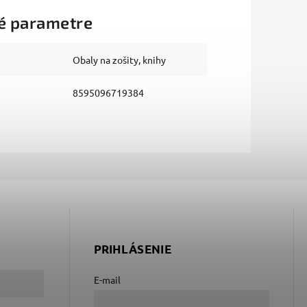
é parametre
Obaly na zošity, knihy
8595096719384
PRIHLÁSENIE
E-mail