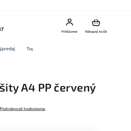
87
Prihlásenie
Nákupný košík
ýpredaj
Top produkty
Doplnky
Dekorácie MA
šity A4 PP červený
Podrobnosti hodnotenia