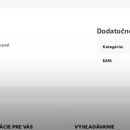
Dodatočn
a pod.
Kategória
:
EAN
:
ÁCIE PRE VÁS
VYHĽADÁVANIE