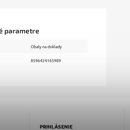
é parametre
Obaly na doklady
8596424165989
PRIHLÁSENIE