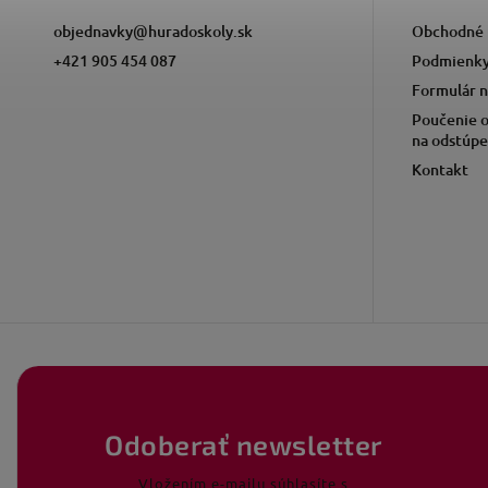
objednavky
@
huradoskoly.sk
Obchodné 
+421 905 454 087
Podmienky
Formulár n
Poučenie o
na odstúpe
Kontakt
Odoberať newsletter
Vložením e-mailu súhlasíte s