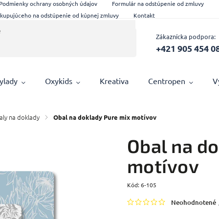
Podmienky ochrany osobných údajov
Formulár na odstúpenie od zmluvy
 kupujúceho na odstúpenie od kúpnej zmluvy
Kontakt
Zákaznícka podpora:
+421 905 454 0
ylady
Oxykids
Kreativa
Centropen
V
ly na doklady
/
Obal na doklady Pure mix motívov
Obal na d
motívov
Kód:
6-105
Neohodnotené