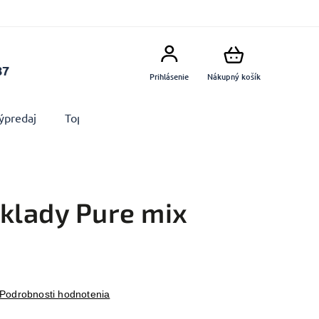
87
Prihlásenie
Nákupný košík
ýpredaj
Top produkty
Doplnky
Dekorácie MA
oklady Pure mix
Podrobnosti hodnotenia