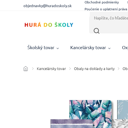
Obchodné podmienky
objednavky@huradoskoly.sk
Poučenie o uplatnení práva
Školský tovar
Kancelársky tovar
Ox
Kancelársky tovar
Obaly na doklady a karty
Oba
/
/
/