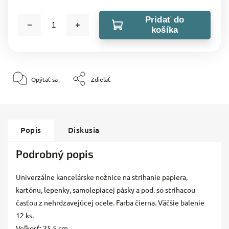
Pridať do
košíka
Opýtať sa
Zdieľať
Popis
Diskusia
Podrobný popis
Univerzálne kancelárske nožnice na strihanie papiera,
kartónu, lepenky, samolepiacej pásky a pod. so strihacou
časťou z nehrdzavejúcej ocele. Farba čierna. Väčšie balenie
12 ks.
Veľkosť: 25,5 cm