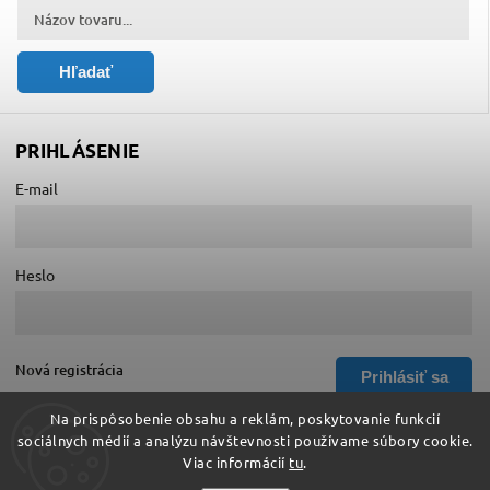
Hľadať
PRIHLÁSENIE
E-mail
Heslo
Nová registrácia
Prihlásiť sa
Zabudnuté heslo
Na prispôsobenie obsahu a reklám, poskytovanie funkcií
sociálnych médií a analýzu návštevnosti používame súbory cookie.
Viac informácií
tu
.
Copyright 2026
Hurá do školy
. Všetky práva vyhradené.