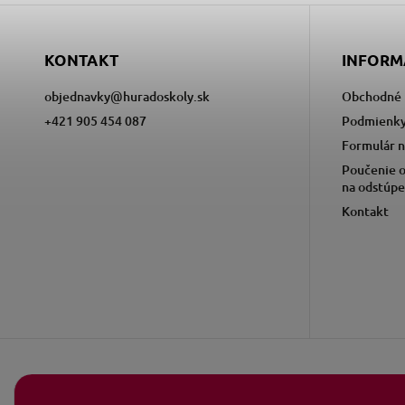
KONTAKT
INFORM
objednavky
@
huradoskoly.sk
Obchodné 
+421 905 454 087
Podmienky
Formulár n
Poučenie o
na odstúpe
Kontakt