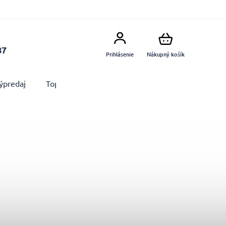
87
Prihlásenie
Nákupný košík
ýpredaj
Top produkty
Doplnky
Dekorácie MA