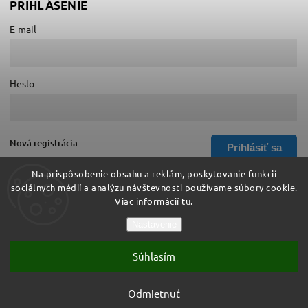
PRIHLÁSENIE
E-mail
Heslo
Nová registrácia
Prihlásiť sa
Zabudnuté heslo
Na prispôsobenie obsahu a reklám, poskytovanie funkcií
sociálnych médií a analýzu návštevnosti používame súbory cookie.
Viac informácií
tu
.
Copyright 2026
Hurá do školy
. Všetky práva vyhradené.
Nastavenie
Upraviť nastavenie cookies
Súhlasím
Vytvořil
Shoptet
| Design
Shoptak.cz
Vytvoril Shoptet
Odmietnuť