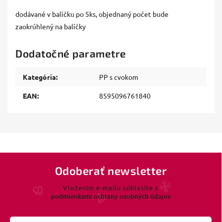
dodávané v balíčku po 5ks, objednaný počet bude
zaokrúhlený na balíčky
Dodatočné parametre
Kategória
:
PP s cvokom
EAN
:
8595096761840
Odoberať newsletter
Vložením e-mailu súhlasíte s
podmienkami ochrany osobných údajov