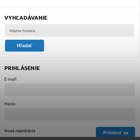
VYHĽADÁVANIE
Hľadať
PRIHLÁSENIE
E-mail
Heslo
Nová registrácia
Prihlásiť sa
Zabudnuté heslo