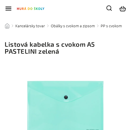
Kancelársky tovar
Obálky s cvokom a zipsom
PP s cvokom
/
/
/
/
Listová kabelka s cvokom A5
PASTELINI zelená