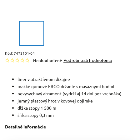
Kód:
7472101-04
Neohodnotené
Podrobnosti hodnotenia
liner v atraktívnom dizajne
mäkké gumové ERGO držanie s masážnymi bodmi
nevysychavý atrament (vydrží aj 14 dní bez vrchnáka)
jemný plastový hrot v kovovej objímke
dĺžka stopy 1 500 m
šírka stopy 0,3 mm
Detailné informácie