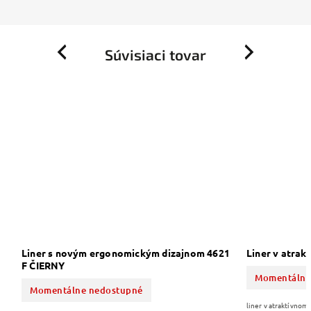
Súvisiaci tovar
Previous
Next
1
Liner s novým ergonomickým dizajnom 4621
Liner v atra
F ČIERNY
Momentálne
Momentálne nedostupné
liner v atraktívno