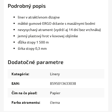
Podrobný popis
liner v atraktívnom dizajne
mäkké gumové ERGO držanie s masážnymi bodmi
nevysychavý atrament (vydrží aj 14 dní bez vrchnáka)
jemný plastový hrot v kovovej objímke
dĺžka stopy 1 500 m
šírka stopy 0,3 mm
Dodatočné parametre
Kategória
:
Linery
EAN
:
8595013633038
Čím na čo písať
:
Papier
Farba atramentu
:
čierna