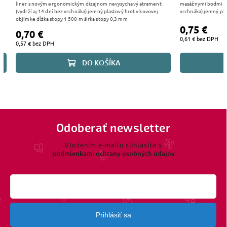
liner s novým ergonomickým dizajnom nevysychavý atrament
masážnymi bodmi ne
(vydrží aj 14 dní bez vrchnáka) jemný plastový hrot v kovovej
vrchnáka) jemný plas
objímke dĺžka stopy 1 500 m šírka stopy 0,3 mm
0,75 €
0,70 €
0,61 € bez DPH
0,57 € bez DPH
DO KOŠÍKA
Odoberať newsletter
Vložením e-mailu súhlasíte s
podmienkami ochrany osobných údajov
Prihlásiť sa