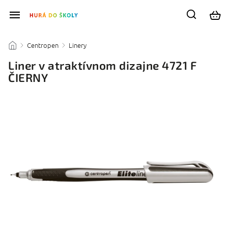
Centropen
Linery
/
/
/
Liner v atraktívnom dizajne 4721 F
ČIERNY