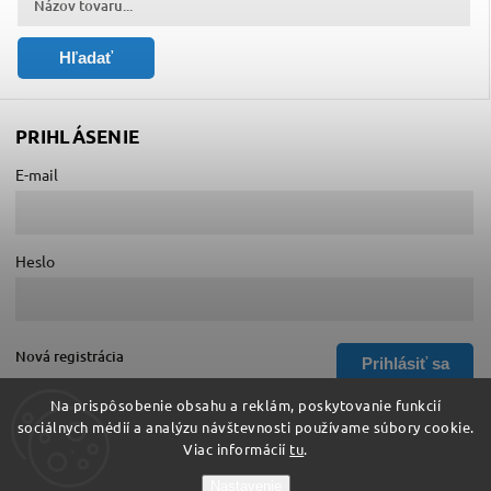
Hľadať
PRIHLÁSENIE
E-mail
Heslo
Nová registrácia
Prihlásiť sa
Zabudnuté heslo
Na prispôsobenie obsahu a reklám, poskytovanie funkcií
sociálnych médií a analýzu návštevnosti používame súbory cookie.
Viac informácií
tu
.
Copyright 2026
Hurá do školy
. Všetky práva vyhradené.
Nastavenie