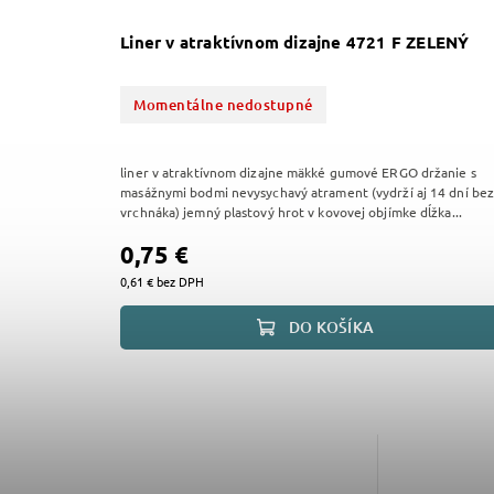
Liner v atraktívnom dizajne 4721 F ZELENÝ
Momentálne nedostupné
liner v atraktívnom dizajne mäkké gumové ERGO držanie s
masážnymi bodmi nevysychavý atrament (vydrží aj 14 dní be
vrchnáka) jemný plastový hrot v kovovej objímke dĺžka...
0,75 €
0,61 € bez DPH
DO KOŠÍKA