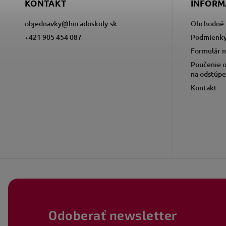
KONTAKT
INFORM
objednavky
@
huradoskoly.sk
Obchodné 
+421 905 454 087
Podmienky
Formulár n
Poučenie o
na odstúpe
Kontakt
Odoberať newsletter