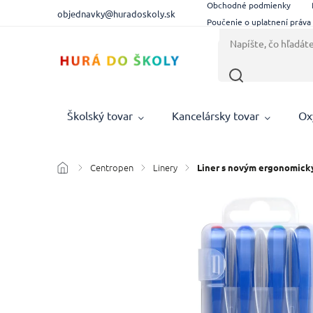
Obchodné podmienky
objednavky@huradoskoly.sk
Poučenie o uplatnení práva
Školský tovar
Kancelársky tovar
Ox
Centropen
Linery
/
/
/
Liner s novým ergonomick