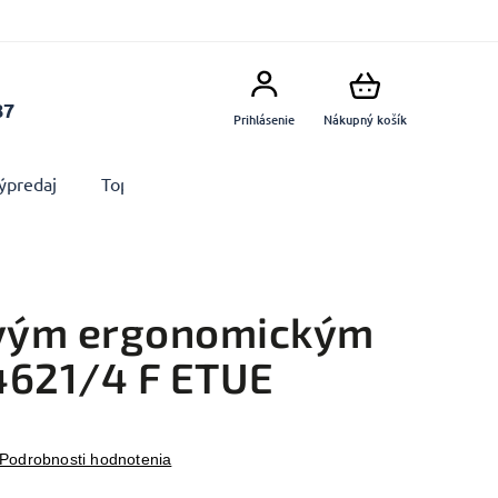
87
Prihlásenie
Nákupný košík
ýpredaj
Top produkty
Doplnky
Dekorácie MA
ovým ergonomickým
4621/4 F ETUE
Podrobnosti hodnotenia