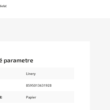
ieľať
é parametre
Linery
8595013631928
ť
:
Papier