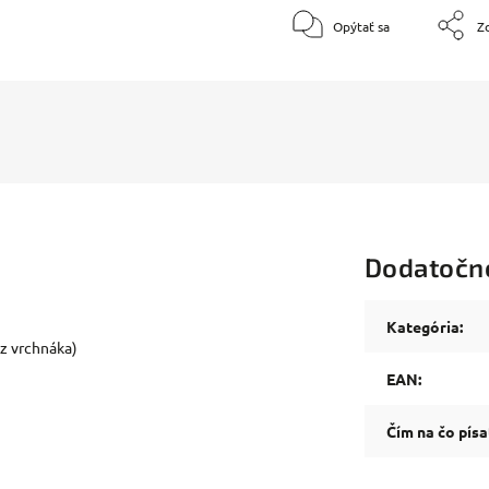
Opýtať sa
Zd
Dodatočn
Kategória
:
ez vrchnáka)
EAN
:
Čím na čo písa