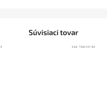
Súvisiaci tovar
03
Kód:
7462101-04