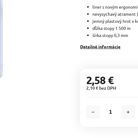
liner s novým ergonom
nevysychavý atrament (v
jemný plastový hrot v 
dĺžka stopy 1 500 m
šírka stopy 0,3 mm
Detailné informácie
2,58 €
2,10 € bez DPH