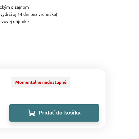
ickým dizajnom
ydrží aj 14 dní bez vrchnáka)
kovovej objímke
Momentálne nedostupné
Pridať do košíka