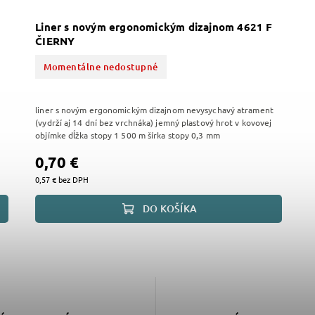
Liner s novým ergonomickým dizajnom 4621 F
ČIERNY
Momentálne nedostupné
liner s novým ergonomickým dizajnom nevysychavý atrament
z
(vydrží aj 14 dní bez vrchnáka) jemný plastový hrot v kovovej
objímke dĺžka stopy 1 500 m šírka stopy 0,3 mm
0,70 €
0,57 € bez DPH
DO KOŠÍKA