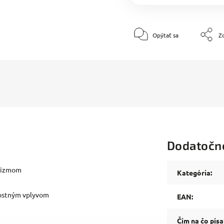
Opýtať sa
Zd
Dodatočn
anizmom
Kategória
:
nostným vplyvom
EAN
:
Čím na čo písa