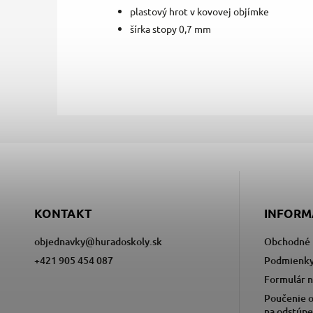
plastový hrot v kovovej objímke
šírka stopy 0,7 mm
KONTAKT
INFORM
objednavky
@
huradoskoly.sk
Obchodné 
+421 905 454 087
Podmienky
Formulár n
Poučenie o
na odstúpe