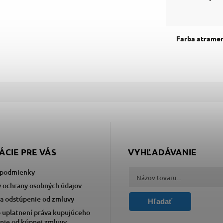
Farba atrame
ÁCIE PRE VÁS
VYHĽADÁVANIE
podmienky
 ochrany osobných údajov
a odstúpenie od zmluvy
Hľadať
 uplatnení práva kupujúceho
nie od kúpnej zmluvy