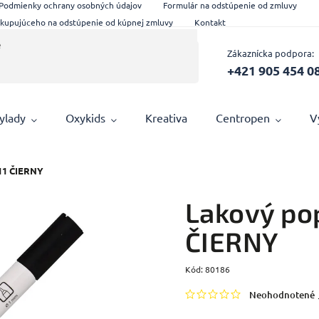
Podmienky ochrany osobných údajov
Formulár na odstúpenie od zmluvy
 kupujúceho na odstúpenie od kúpnej zmluvy
Kontakt
Zákaznícka podpora:
+421 905 454 0
ylady
Oxykids
Kreativa
Centropen
V
11 ČIERNY
Lakový po
ČIERNY
Kód:
80186
Neohodnotené