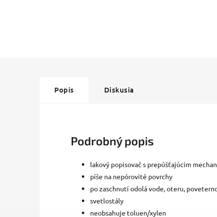
Popis
Diskusia
Podrobný popis
lakový popisovač s prepúšťajúcim mech
píše na nepórovité povrchy
po zaschnutí odolá vode, oteru, poveter
svetlostály
neobsahuje toluen/xylen