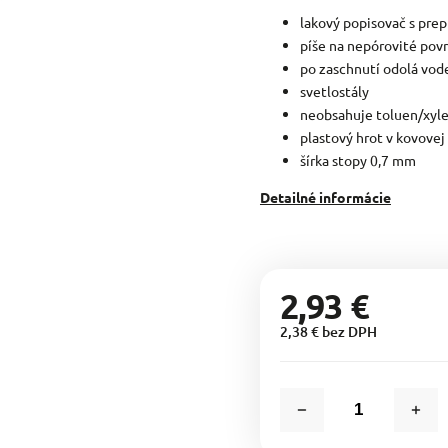
lakový popisovač s pr
píše na nepórovité pov
po zaschnutí odolá vod
svetlostály
neobsahuje toluen/xyl
plastový hrot v kovovej
šírka stopy 0,7 mm
Detailné informácie
2,93 €
2,38 € bez DPH