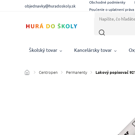
Obchodné podmienky
objednavky@huradoskoly.sk
Poučenie o uplatnení práva
Školský tovar
Kancelársky tovar
Ox
Centropen
Permanenty
/
/
/
Lakový popisovač 92