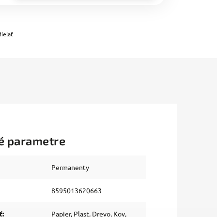
ieľať
é parametre
Permanenty
8595013620663
ť
:
Papier, Plast, Drevo, Kov,