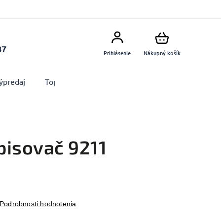
87
Prihlásenie
Nákupný košík
ýpredaj
Top produkty
Doplnky
Dekorácie MA
pisovač 9211
Podrobnosti hodnotenia