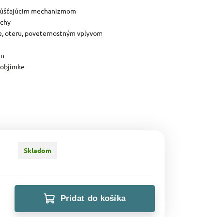
epúšťajúcim mechanizmom
rchy
e, oteru, poveternostným vplyvom
en
 objímke
Skladom
Pridať do košíka