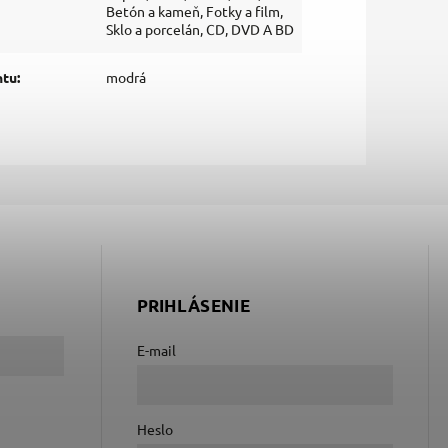
Betón a kameň, Fotky a film,
Sklo a porcelán, CD, DVD A BD
ntu
:
modrá
PRIHLÁSENIE
E-mail
Heslo