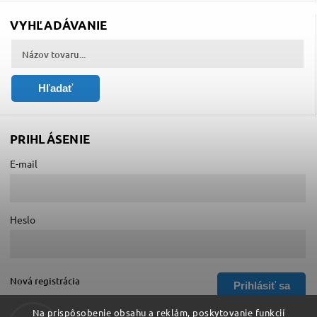
VYHĽADÁVANIE
Hľadať
PRIHLÁSENIE
E-mail
Heslo
Nová registrácia
Prihlásiť sa
Zabudnuté heslo
Na prispôsobenie obsahu a reklám, poskytovanie funkcií