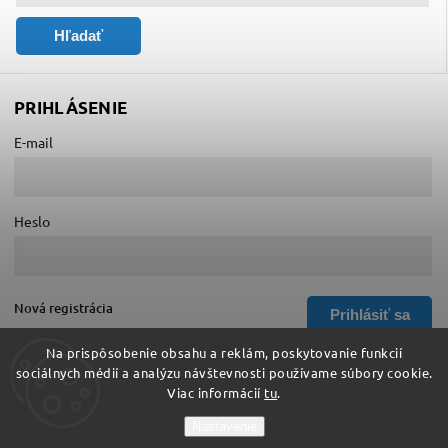
Hľadať
PRIHLÁSENIE
E-mail
Heslo
Nová registrácia
Prihlásiť sa
Zabudnuté heslo
Na prispôsobenie obsahu a reklám, poskytovanie funkcií
sociálnych médií a analýzu návštevnosti používame súbory cookie.
Viac informácií
tu
.
Copyright 2026
Hurá do školy
. Všetky práva vyhradené.
Nastavenie