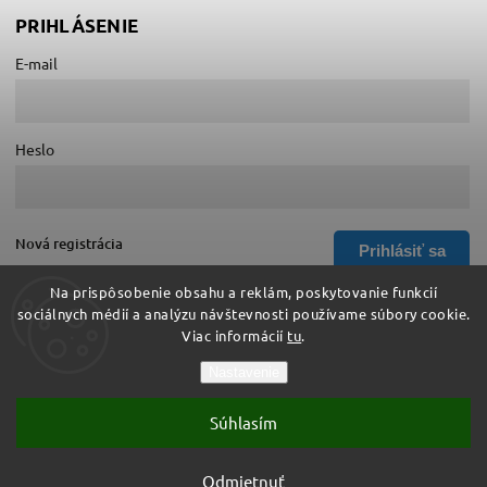
PRIHLÁSENIE
E-mail
Heslo
Nová registrácia
Prihlásiť sa
Zabudnuté heslo
Na prispôsobenie obsahu a reklám, poskytovanie funkcií
sociálnych médií a analýzu návštevnosti používame súbory cookie.
Viac informácií
tu
.
Copyright 2026
Hurá do školy
. Všetky práva vyhradené.
Nastavenie
Upraviť nastavenie cookies
Súhlasím
Vytvořil
Shoptet
| Design
Shoptak.cz
Vytvoril Shoptet
Odmietnuť