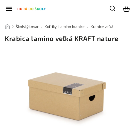
Školský tovar
Kufríky, Lamino krabice
Krabice veľká
/
/
/
/
Krabica lamino veľká KRAFT nature