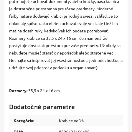
potrebujete uchovať dokumenty, alebo hračky, naša krabica
je dostatočne priestranná pre rôzne predmety. Moderné
farby nature dodávajú krabici prírodný a svieži vzhľad. Je to
dokonalý spôsob, ako nielen uchovať svoje veci, ale tiež ich
mať na dosah ruky, kedykoľvek ich budete potrebovať.
Rozmery krabice sú 35,5 x 24 x 16 cm, čo znamená, že
poskytuje dostatok priestoru pre vaše predmety. Už nikdy sa
nebudete musieť starať o neporiadok alebo stratené veci.
Nechajte sa inšpirovať jej všestrannosťou a jednoduchosťou a
udržujte svoj priestor v poriadku a organizovaný.
Rozmery:
35,5 x 24 x 16 cm
Dodatočné parametre
Kategória
:
Krabice veľká
EAN
:
8596424166498